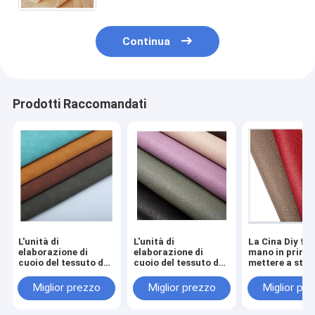
vendere
Continua
Prodotti Raccomandati
L'unità di
L'unità di
La Cina Diy fat
elaborazione di
elaborazione di
mano in primo
cuoio del tessuto del
cuoio del tessuto del
mettere a strat
Faux ha ricoperto il
Faux ha ricoperto il
fustigare albe
cuoio del tessuto di
cuoio del tessuto di
naturale per
Miglior prezzo
Miglior prezzo
Miglior pr
Microfiber per le
Microfiber per le
scortecciare 
borse
borse
abbronzato di