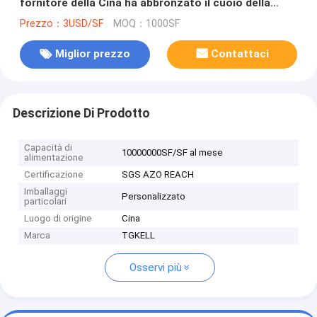
fornitore della Cina ha abbronzato il cuoio della
pelle bovina di strato superiore da vendere
Prezzo：3USD/SF
MOQ：1000SF
Miglior prezzo
Contattaci
Descrizione Di Prodotto
Capacità di
10000000SF/SF al mese
alimentazione
Certificazione
SGS AZO REACH
Imballaggi
Personalizzato
particolari
Luogo di origine
Cina
Marca
TGKELL
Osservi più