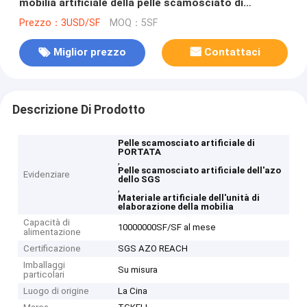
mobilia artificiale della pelle scamosciato di
PORTATA dell'azo dello SGS
Prezzo：3USD/SF
MOQ：5SF
Miglior prezzo
Contattaci
Descrizione Di Prodotto
Pelle scamosciato artificiale di
PORTATA
,
Pelle scamosciato artificiale dell'azo
Evidenziare
dello SGS
,
Materiale artificiale dell'unità di
elaborazione della mobilia
Capacità di
10000000SF/SF al mese
alimentazione
Certificazione
SGS AZO REACH
Imballaggi
Su misura
particolari
Luogo di origine
La Cina