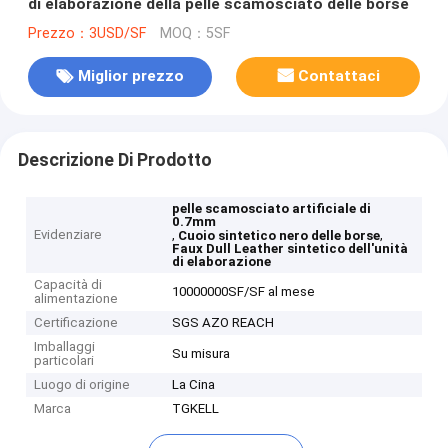
di elaborazione della pelle scamosciato delle borse
Prezzo：3USD/SF
MOQ：5SF
Miglior prezzo
Contattaci
Descrizione Di Prodotto
pelle scamosciato artificiale di
0.7mm
Evidenziare
,
,
Cuoio sintetico nero delle borse
Faux Dull Leather sintetico dell'unità
di elaborazione
Capacità di
10000000SF/SF al mese
alimentazione
Certificazione
SGS AZO REACH
Imballaggi
Su misura
particolari
Luogo di origine
La Cina
Marca
TGKELL