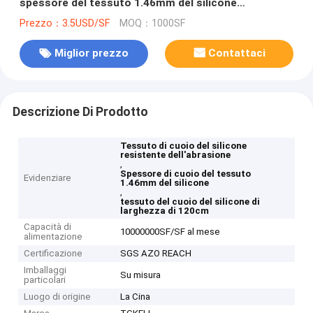
spessore del tessuto 1.46mm del silicone
resistente
Prezzo：3.5USD/SF
MOQ：1000SF
Miglior prezzo
Contattaci
Descrizione Di Prodotto
Tessuto di cuoio del silicone
resistente dell'abrasione
,
Spessore di cuoio del tessuto
Evidenziare
1.46mm del silicone
,
tessuto del cuoio del silicone di
larghezza di 120cm
Capacità di
10000000SF/SF al mese
alimentazione
Certificazione
SGS AZO REACH
Imballaggi
Su misura
particolari
Luogo di origine
La Cina